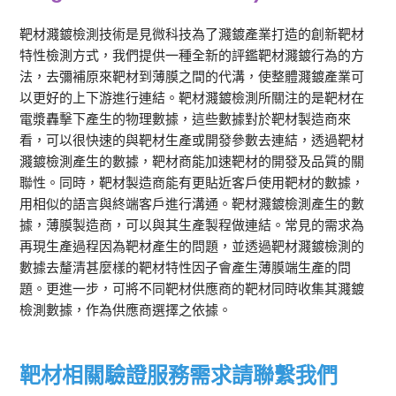
靶材濺鍍檢測技術是見微科技為了濺鍍產業打造的創新靶材
特性檢測方式，我們提供一種全新的評鑑靶材濺鍍行為的方
法，去彌補原來靶材到薄膜之間的代溝，使整體濺鍍產業可
以更好的上下游進行連結。靶材濺鍍檢測所關注的是靶材在
電漿轟擊下產生的物理數據，這些數據對於靶材製造商來
看，可以很快速的與靶材生產或開發參數去連結，透過靶材
濺鍍檢測產生的數據，靶材商能加速靶材的開發及品質的關
聯性。同時，靶材製造商能有更貼近客戶使用靶材的數據，
用相似的語言與終端客戶進行溝通。靶材濺鍍檢測產生的數
據，薄膜製造商，可以與其生產製程做連結。常見的需求為
再現生產過程因為靶材產生的問題，並透過靶材濺鍍檢測的
數據去釐清甚麼樣的靶材特性因子會產生薄膜端生產的問
題。更進一步，可將不同靶材供應商的靶材同時收集其濺鍍
檢測數據，作為供應商選擇之依據。
靶材相關驗證服務需求請聯繫我們