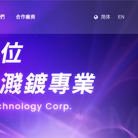
們
合作廠商
简体
EN