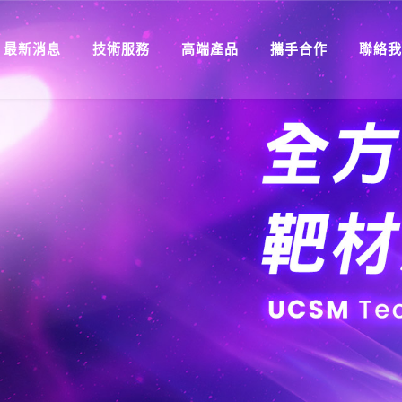
最新消息
技術服務
高端產品
攜手合作
聯絡我