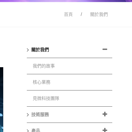
首頁
關於我們
關於我們
我們的故事
核心業務
見微科技團隊
技術服務
產品