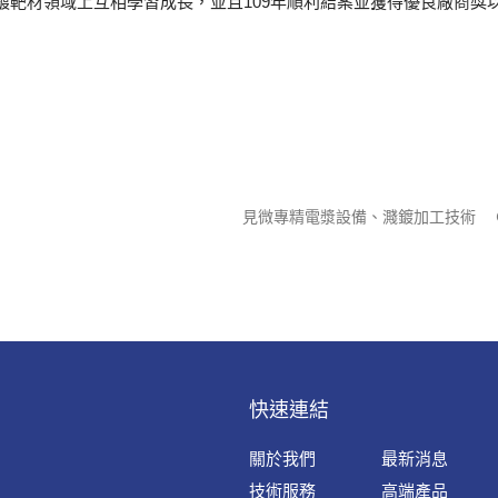
靶材領域上互相學習成長，並且109年順利結案並獲得優良廠商獎
見微專精電漿設備、濺鍍加工技術
快速連結
關於我們
最新消息
技術服務
高端產品