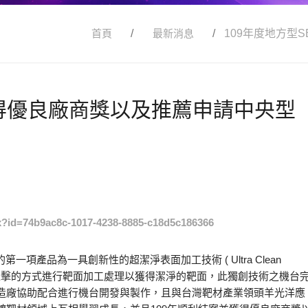
首頁
最新消息
109年度地方型
獲得優良廠商獎以及推薦申請中央型
px?id=74b9ac8c-1017-4238-8885-c18d5c186366
一項產品為一具創新性的超潔淨表面加工技術 ( Ultra Clean
非接觸濺鍍轟擊的方式進行靶面加工處理以獲得潔淨的靶面，此獨創技術之機台
造廠協助配合進行機台開發與製作，且與台灣靶材產業領頭羊光洋應