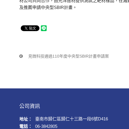
材公司共同合作，由光洋應材提供測試之靶材樣品，在濺鍍
及推薦申請中央型SBIR計畫。
見微科技通過110年度中央型SBIR計畫申請案
公司資訊
臺南市歸仁區歸仁十三路一段6號D416
地址：
電話：
06-3842805