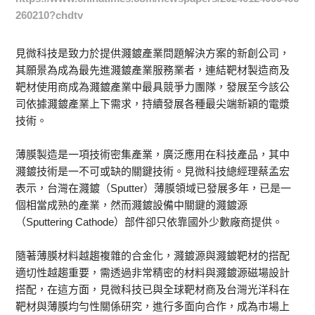
260210?chdtv
見微科技是致力於提供濺鍍產業問題解決方案的新創公司，
其願景為成為最先進濺鍍產業服務業者，連結靶材製造商及
靶材使用商成為濺鍍產業中最具競爭力團隊，發展至今該公
司依據濺鍍產業上下需求，持續發展各種最尖端新穎的電漿
技術。
薄膜製造是一項技術密集產業，廣泛應用在科技產品，其中
濺鍍技術是一不可或缺的關鍵技術。見微科技總經理蔡孟宏
表示，台灣在濺鍍（Sputter）薄膜領域已發展多年，已是一
個相當成熟的產業，然而濺鍍設備中關鍵的濺鍍源
（Sputtering Cathode）部件卻只依靠國外少數廠商提供。
隨著薄膜材料越趨複雜的合金化，濺鍍源與濺鍍靶材的搭配
適切性越趨重要，需透過非常精密的材料與濺鍍源磁場設計
搭配，在這方面，見微科技已與全球靶材商及台灣光洋科在
靶材與薄膜均勻性關係研究，進行多面向合作，成為市場上