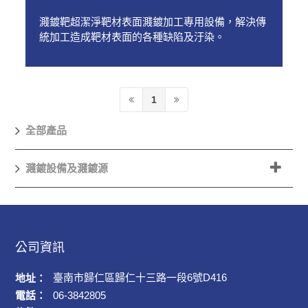
濺鍍靶超潔淨靶材表面濺鍍加工專用設備，解決傳
統加工造成靶材表面的各種缺陷及汙染。
1
全部產品
濺鍍設備及濺鍍源
公司資訊
臺南市歸仁區歸仁十三路一段6號D416
地址：
電話：
06-3842805